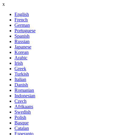
x
English
French
German
Portuguese
Spanish
Russian
Japanese
Korean
Arabic
Irish
Greek
Turkish
Italian
Danish
Romanian
Indonesian
Czech
Afrikaans
Swedish
Polish
Basque
Catalan
Esperanto