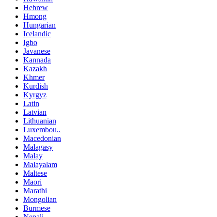
Hebrew
Hmong
Hungarian
Icelandic
Igbo
Javanese
Kannada
Kazakh
Khmer
Kurdish
Kyrgyz
Latin
Latvian
Lithuanian
Luxembou..
Macedonian
Malagasy
Malay
Malayalam
Maltese
Maori
Marathi
Mongolian
Burmese
Nepali