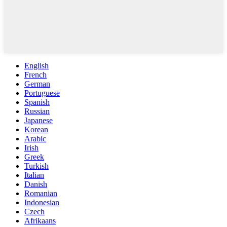
English
French
German
Portuguese
Spanish
Russian
Japanese
Korean
Arabic
Irish
Greek
Turkish
Italian
Danish
Romanian
Indonesian
Czech
Afrikaans