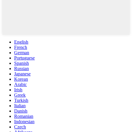
English
French
German
Portuguese
Spanish
Russian
Japanese
Korean
Arabic
Irish
Greek
Turkish
Italian
Danish
Romanian
Indonesian
Czech