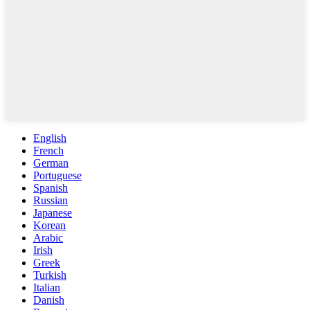
English
French
German
Portuguese
Spanish
Russian
Japanese
Korean
Arabic
Irish
Greek
Turkish
Italian
Danish