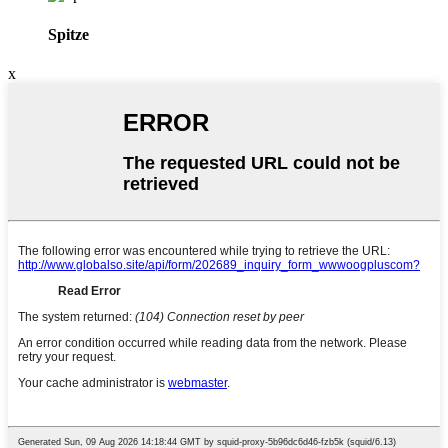
Spitze
x