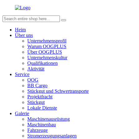
Heim
Über uns
Unternehmensprofil
Warum OOGPLUS
Über OOGPLUS
Unternehmenskultur
Qualifikationen
Aktivität
Service
OOG
BB Cargo
Stückgut und Schwertransporte
Projektfracht
Stückgut
Lokale Dienste
Galerie
Maschinenausrüstung
Maschinenbau
Fahrzeuge
Stromerzeugungsanlagen